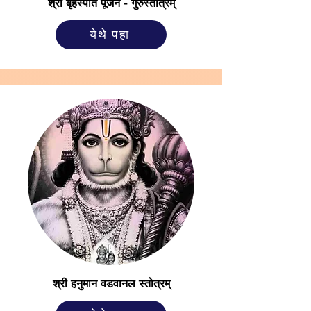
श्री बृहस्पति पूजन - गुरुस्तोत्रम्
येथे पहा
श्री हनुमान वडवानल स्तोत्रम्