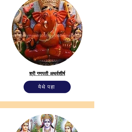
श्री गणपती अथर्वशीर्ष
येथे पहा