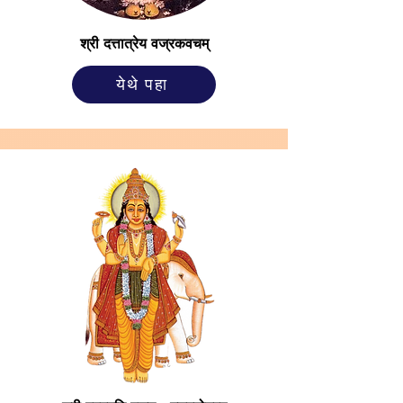
श्री दत्तात्रेय वज्रकवचम्
येथे पहा