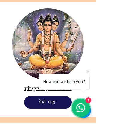
How can we help you?
श्री गुरुचरित्र - अध्याय ०१
1
येथे पहा