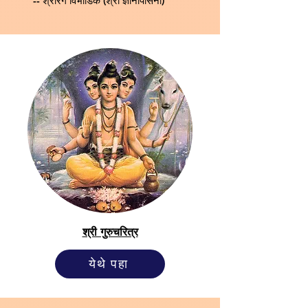
-- श्रीरंग विभांडिक (श्री ज्ञानोपासना)
श्री गुरुचरित्र
येथे पहा