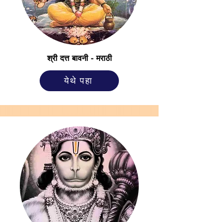
श्री दत्त बावनी - मराठी
येथे पहा